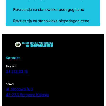
Rekrutacja na stanowiska pedagogiczne
Rekrutacja na stanowiska niepedagogiczne
Powrót do linków nawigacyjnych
Kontakt
Telefon:
34 313 33 13
Adres:
ul. Klonowa 6/8
(otwiera się w nowej karcie)
42-233 Borowno Kolonia