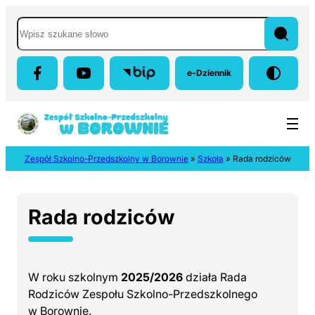
Przejdź do menu głównego
Przejdź do treści
Przejdź do wyszukiwarki
Przejdź do panelu bocznego
Mapa strony
Wyszukaj w serwisie
e-Dziennik
(otwiera się w nowej karci
Zespół Szkolno-Przedszkolny w Borownie
»
Szkoła
»
Rada rodziców
Rada rodziców
W roku szkolnym
2025/2026
działa Rada
Rodziców Zespołu Szkolno-Przedszkolnego
w Borownie.