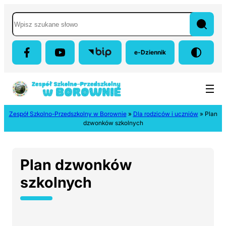
Przejdź do menu głównego
Przejdź do treści
Przejdź do wyszukiwarki
Przejdź do panelu bocznego
Mapa strony
Wyszukaj w serwisie
e-Dziennik
(otwiera się w nowej karci
Zespół Szkolno-Przedszkolny w Borownie
»
Dla rodziców i uczniów
»
Plan
dzwonków szkolnych
Plan dzwonków
szkolnych