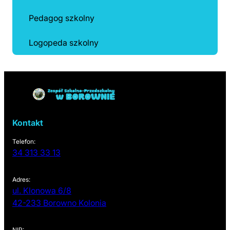
Pedagog szkolny
Logopeda szkolny
Powrót do linków nawigacyjnych
Kontakt
Telefon:
34 313 33 13
Adres:
ul. Klonowa 6/8
(otwiera się w nowej karcie)
42-233 Borowno Kolonia
NIP: