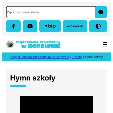
Przejdź do menu głównego
Przejdź do treści
Przejdź do wyszukiwarki
Przejdź do panelu bocznego
Mapa strony
Wyszukaj w serwisie
e-Dziennik
(otwiera się w nowej karci
Zespół Szkolno-Przedszkolny w Borownie
»
Szkoła
»
Hymn szkoły
Hymn szkoły