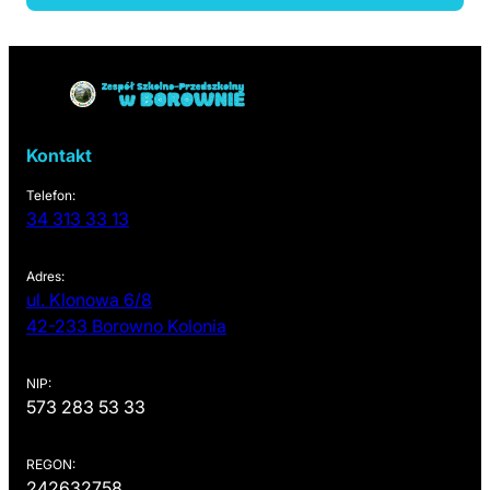
Powrót do linków nawigacyjnych
Kontakt
Telefon:
34 313 33 13
Adres:
ul. Klonowa 6/8
(otwiera się w nowej karcie)
42-233 Borowno Kolonia
NIP:
573 283 53 33
REGON:
242632758