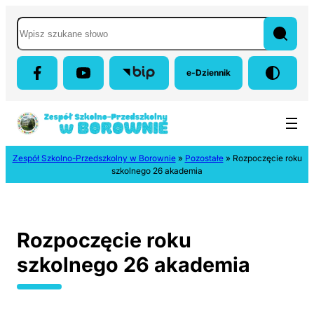
Przejdź do menu głównego
Przejdź do treści
Przejdź do wyszukiwarki
Mapa strony
Wyszukaj w serwisie
e-Dziennik
(otwiera się w nowej karci
Zespół Szkolno-Przedszkolny w Borownie
»
Pozostałe
»
Rozpoczęcie roku
szkolnego 26 akademia
Rozpoczęcie roku
szkolnego 26 akademia