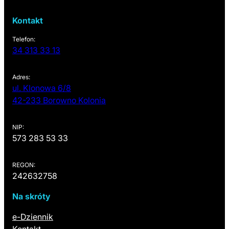
Kontakt
Telefon:
34 313 33 13
Adres:
ul. Klonowa 6/8
(otwiera się w nowej karcie)
42-233 Borowno Kolonia
NIP:
573 283 53 33
REGON:
242632758
Na skróty
(otwiera się w nowej karcie)
e-Dziennik