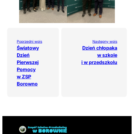
Poprzedni wpis
Następny wpis
Światowy
Dzień chłopaka
Dzień
w szkole
Pierwszej
i w przedszkolu
Pomocy
w ZSP
Borowno
Powrót do linków nawigacyjnych