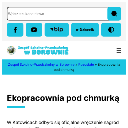
Przejdź do menu głównego
Przejdź do treści
Przejdź do wyszukiwarki
Mapa strony
Wyszukaj w serwisie
e-Dziennik
(otwiera się w nowej karci
Zespół Szkolno-Przedszkolny w Borownie
»
Pozostałe
»
Ekopracownia
pod chmurką
Ekopracownia pod chmurką
W Katowicach odbyło się oficjalne wręczenie nagród