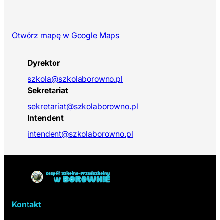
Otwórz mapę w Google Maps
(otwiera się w nowej karcie)
Dyrektor
szkola@szkolaborowno.pl
Sekretariat
sekretariat@szkolaborowno.pl
Intendent
intendent@szkolaborowno.pl
Powrót do linków nawigacyjnych
Kontakt