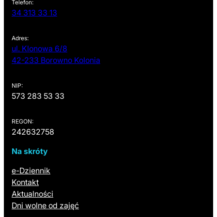
Telefon:
34 313 33 13
Adres:
ul. Klonowa 6/8
(otwiera się w nowej karcie)
42-233 Borowno Kolonia
NIP:
573 283 53 33
REGON:
242632758
Na skróty
(otwiera się w nowej karcie)
e-Dziennik
Kontakt
Aktualności
Dni wolne od zajęć