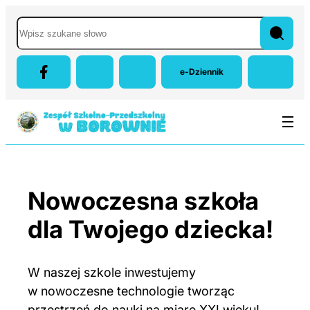
Przejdź do menu głównego
Przejdź do treści
Przejdź do wyszukiwarki
Mapa strony
Zespół Szkolno-Przedszkolny w
Wyszukaj w serwisie
e-Dziennik
(otwiera się w nowej karcie
Nowoczesna szkoła
dla Twojego dziecka!
W naszej szkole inwestujemy
w nowoczesne technologie tworząc
przestrzeń do nauki na miarę XXI wieku!