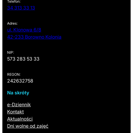
Telefon:
34 313 33 13
Adres:
ul. Klonowa 6/8
(otwiera się w nowej karcie)
42-233 Borowno Kolonia
NIP:
573 283 53 33
REGON:
242632758
Na skróty
(otwiera się w nowej karcie)
e-Dziennik
Kontakt
Aktualności
Dni wolne od zajęć