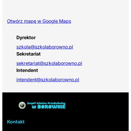
Otwórz mapę w Google Maps
(otwiera się w nowej karcie)
Dyrektor
szkola@szkolaborowno.pl
Sekretariat
sekretariat@szkolaborowno.pl
Intendent
intendent@szkolaborowno.pl
Powrót do linków nawigacyjnych
Kontakt